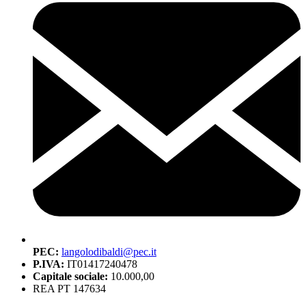
PEC:
langolodibaldi@pec.it
P.IVA:
IT01417240478
Capitale sociale:
10.000,00
REA PT 147634