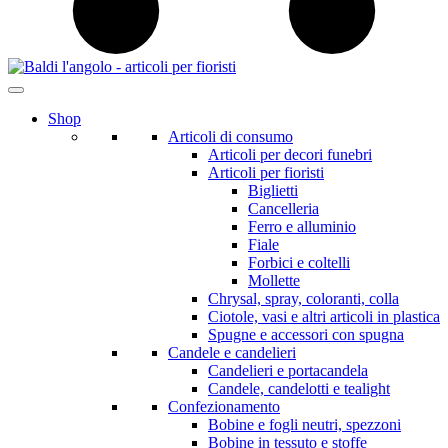
Shop
Articoli di consumo
Articoli per decori funebri
Articoli per fioristi
Biglietti
Cancelleria
Ferro e alluminio
Fiale
Forbici e coltelli
Mollette
Chrysal, spray, coloranti, colla
Ciotole, vasi e altri articoli in plastica
Spugne e accessori con spugna
Candele e candelieri
Candelieri e portacandela
Candele, candelotti e tealight
Confezionamento
Bobine e fogli neutri, spezzoni
Bobine in tessuto e stoffe