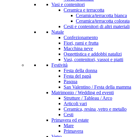
Vasi e contenitori
Ceramica e terracotta
Ceramica/terracotta bianca
Ceramica/terracotta colorata
Cesti e contenitori di altri materiali
Natale
Confezionamento
Fiori, rami e frutta
Macchina neve
Oggettistica e addobbi natalizi
Vasi, contenitori, vassoi e piatti
Festività
Festa della donna
Festa del papà
Pasqua
San Valentino / Festa della mamma
Matrimonio / Wedding ed eventi
Strutture / Tableau / Arco
Articoli vari
Ceramica, resina ,vetro e metallo
Cesti
Primavera ed estate
Mare
Primavera
Vetro