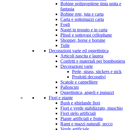
Bobine polipropilene tinta unita e
fantasia
Bobine rete, juta e carta
Carta e sottomazzi carta
Fogli
Nastri in tessuto e in carta
Plissè e sottovasi cellophane
Shopper, borse e borsine
Tulle
Decorazioni varie ed oggettistica
Articoli nascita e laurea
Confetti e materiali per bomboniera
Decorazioni varie
Perle, strass, stickers e pick
Prodotti decorativi
Scatole e cappelliere
Palloncini
Oggettistica, angeli e pupazzi
Fiori e piante
Bush e ghirlande fiori
Fiori e verde stabilizzato, muschio
Fiori stelo artificiali
Piante artificiali e frutta
Rami e mazzi naturali, secco
Verde artificiale