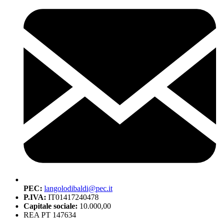
PEC:
langolodibaldi@pec.it
P.IVA:
IT01417240478
Capitale sociale:
10.000,00
REA PT 147634