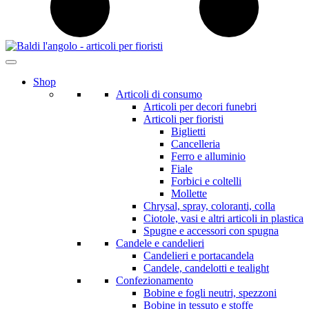
Shop
Articoli di consumo
Articoli per decori funebri
Articoli per fioristi
Biglietti
Cancelleria
Ferro e alluminio
Fiale
Forbici e coltelli
Mollette
Chrysal, spray, coloranti, colla
Ciotole, vasi e altri articoli in plastica
Spugne e accessori con spugna
Candele e candelieri
Candelieri e portacandela
Candele, candelotti e tealight
Confezionamento
Bobine e fogli neutri, spezzoni
Bobine in tessuto e stoffe