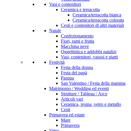
Vasi e contenitori
Ceramica e terracotta
Ceramica/terracotta bianca
Ceramica/terracotta colorata
Cesti e contenitori di altri materiali
Natale
Confezionamento
Fiori, rami e frutta
Macchina neve
Oggettistica e addobbi natalizi
Vasi, contenitori, vassoi e piatti
Festività
Festa della donna
Festa del papà
Pasqua
San Valentino / Festa della mamma
Matrimonio / Wedding ed eventi
Strutture / Tableau / Arco
Articoli vari
Ceramica, resina ,vetro e metallo
Cesti
Primavera ed estate
Mare
Primavera
Vetro