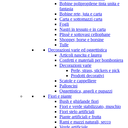
Bobine polipropilene tinta unita e
fantasia
Bobine rete, juta e carta
Carta e sottomazzi carta
Fogli
Nastri in tessuto e in carta
Plissè e sottovasi cellophane
Shopper, borse e borsine
Tulle
Decorazioni varie ed oggettistica
Articoli nascita e laurea
Confetti e materiali per bomboniera
Decorazioni varie
Perle, strass, stickers e pick
Prodotti decorativi
Scatole e cappelliere
Palloncini
Oggettistica, angeli e pupazzi
Fiori e piante
Bush e ghirlande fiori
Fiori e verde stabilizzato, muschio
Fiori stelo artificiali
Piante artificiali e frutta
Rami e mazzi naturali, secco
Verde artificiale