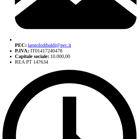
PEC:
langolodibaldi@pec.it
P.IVA:
IT01417240478
Capitale sociale:
10.000,00
REA PT 147634