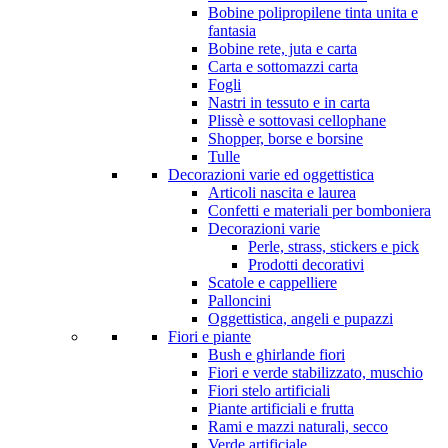
Bobine polipropilene tinta unita e
fantasia
Bobine rete, juta e carta
Carta e sottomazzi carta
Fogli
Nastri in tessuto e in carta
Plissè e sottovasi cellophane
Shopper, borse e borsine
Tulle
Decorazioni varie ed oggettistica
Articoli nascita e laurea
Confetti e materiali per bomboniera
Decorazioni varie
Perle, strass, stickers e pick
Prodotti decorativi
Scatole e cappelliere
Palloncini
Oggettistica, angeli e pupazzi
Fiori e piante
Bush e ghirlande fiori
Fiori e verde stabilizzato, muschio
Fiori stelo artificiali
Piante artificiali e frutta
Rami e mazzi naturali, secco
Verde artificiale