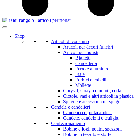
Shop
Articoli di consumo
Articoli per decori funebri
Articoli per fioristi
Biglietti
Cancelleria
Ferro e alluminio
Fiale
Forbici e coltelli
Mollette
Chrysal, spray, coloranti, colla
Ciotole, vasi e altri articoli in plastica
Spugne e accessori con spugna
Candele e candelieri
Candelieri e portacandela
Candele, candelotti e tealight
Confezionamento
Bobine e fogli neutri, spezzoni
Bobine in tessuto e stoffe