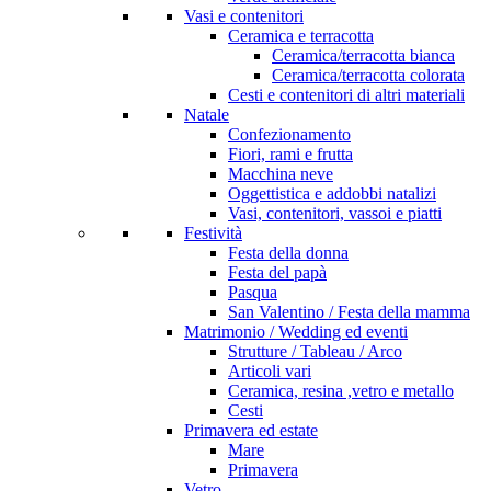
Vasi e contenitori
Ceramica e terracotta
Ceramica/terracotta bianca
Ceramica/terracotta colorata
Cesti e contenitori di altri materiali
Natale
Confezionamento
Fiori, rami e frutta
Macchina neve
Oggettistica e addobbi natalizi
Vasi, contenitori, vassoi e piatti
Festività
Festa della donna
Festa del papà
Pasqua
San Valentino / Festa della mamma
Matrimonio / Wedding ed eventi
Strutture / Tableau / Arco
Articoli vari
Ceramica, resina ,vetro e metallo
Cesti
Primavera ed estate
Mare
Primavera
Vetro