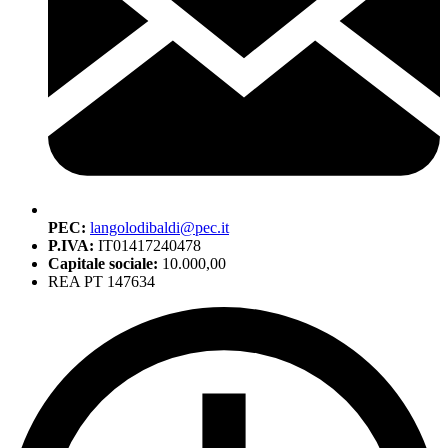
PEC:
langolodibaldi@pec.it
P.IVA:
IT01417240478
Capitale sociale:
10.000,00
REA PT 147634