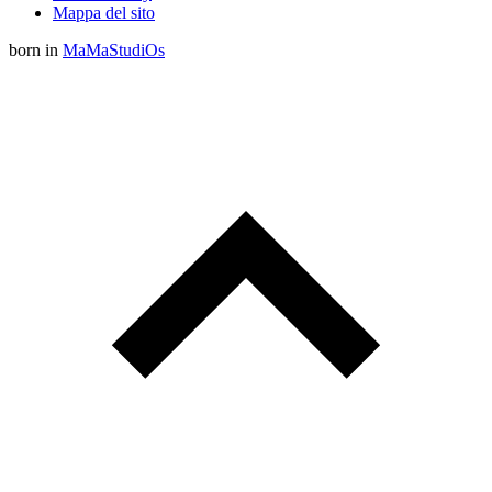
Mappa del sito
born in
MaMaStudiOs