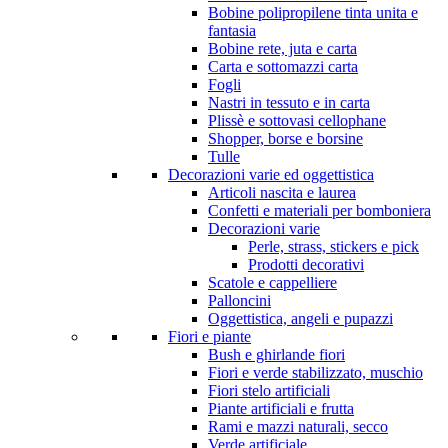
Bobine polipropilene tinta unita e
fantasia
Bobine rete, juta e carta
Carta e sottomazzi carta
Fogli
Nastri in tessuto e in carta
Plissè e sottovasi cellophane
Shopper, borse e borsine
Tulle
Decorazioni varie ed oggettistica
Articoli nascita e laurea
Confetti e materiali per bomboniera
Decorazioni varie
Perle, strass, stickers e pick
Prodotti decorativi
Scatole e cappelliere
Palloncini
Oggettistica, angeli e pupazzi
Fiori e piante
Bush e ghirlande fiori
Fiori e verde stabilizzato, muschio
Fiori stelo artificiali
Piante artificiali e frutta
Rami e mazzi naturali, secco
Verde artificiale