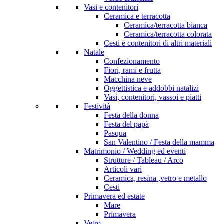
Vasi e contenitori
Ceramica e terracotta
Ceramica/terracotta bianca
Ceramica/terracotta colorata
Cesti e contenitori di altri materiali
Natale
Confezionamento
Fiori, rami e frutta
Macchina neve
Oggettistica e addobbi natalizi
Vasi, contenitori, vassoi e piatti
Festività
Festa della donna
Festa del papà
Pasqua
San Valentino / Festa della mamma
Matrimonio / Wedding ed eventi
Strutture / Tableau / Arco
Articoli vari
Ceramica, resina ,vetro e metallo
Cesti
Primavera ed estate
Mare
Primavera
Vetro