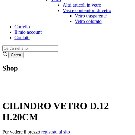
Altri articoli in vetro
Vasi e contenitori di vetro
Vetro trasparente
Vetro colorato
Carrello
Il mio account
Contatti
Shop
CILINDRO VETRO D.12
H.20CM
Per vedere il prezzo
registrati al sito