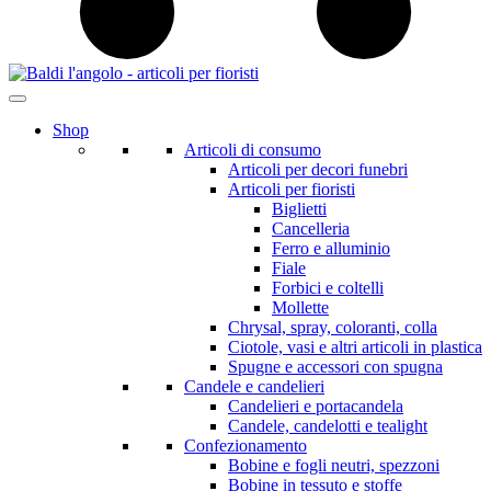
Shop
Articoli di consumo
Articoli per decori funebri
Articoli per fioristi
Biglietti
Cancelleria
Ferro e alluminio
Fiale
Forbici e coltelli
Mollette
Chrysal, spray, coloranti, colla
Ciotole, vasi e altri articoli in plastica
Spugne e accessori con spugna
Candele e candelieri
Candelieri e portacandela
Candele, candelotti e tealight
Confezionamento
Bobine e fogli neutri, spezzoni
Bobine in tessuto e stoffe