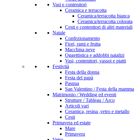
Vasi e contenitori
Ceramica e terracotta
Ceramica/terracotta bianca
Ceramica/terracotta colorata
Cesti e contenitori di altri materiali
Natale
Confezionamento
Fiori, rami e frutta
Macchina neve
Oggettistica e addobbi natalizi
Vasi, contenitori, vassoi e piatti
Festività
Festa della donna
Festa del papà
Pasqua
San Valentino / Festa della mamma
Matrimonio / Wedding ed eventi
Strutture / Tableau / Arco
Articoli vari
Ceramica, resina ,vetro e metallo
Cesti
Primavera ed estate
Mare
Primavera
Vetro