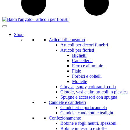
Shop
Articoli di consumo
Articoli per decori funebri
Articoli per fioristi
Biglietti
Cancelleria
Ferro e alluminio
Fiale
Forbici e coltelli
Mollette
Chrysal, spray, coloranti, colla
Ciotole, vasi e altri articoli in plastica
Spugne e accessori con spugna
Candele e candelieri
Candelieri e portacandela
Candele, candelotti e tealight
Confezionamento
Bobine e fogli neutri, spezzoni
Bobine in tessuto e stoffe