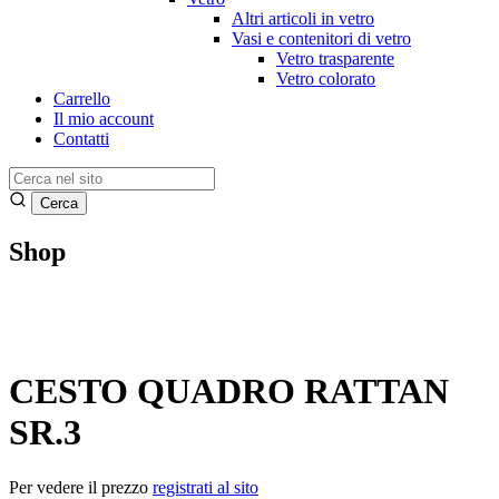
Altri articoli in vetro
Vasi e contenitori di vetro
Vetro trasparente
Vetro colorato
Carrello
Il mio account
Contatti
Shop
CESTO QUADRO RATTAN
SR.3
Per vedere il prezzo
registrati al sito