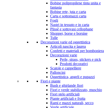
Bobine polipropilene tinta unita e
fantasia
Bobine rete, juta e carta
Carta e sottomazzi carta
Fogli
Nastri in tessuto e in carta
Plissè e sottovasi cellophane
Shopper, borse e borsine
Tulle
Decorazioni varie ed oggettistica
Articoli nascita e laurea
Confetti e materiali per bomboniera
Decorazioni varie
Perle, strass, stickers e pick
Prodotti decorativi
Scatole e cappelliere
Palloncini
Oggettistica, angeli e pupazzi
Fiori e piante
Bush e ghirlande fiori
Fiori e verde stabilizzato, muschio
Fiori stelo artificiali
Piante artificiali e frutta
Rami e mazzi naturali, secco
Verde artificiale