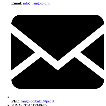
Email:
info@langolo.org
PEC:
langolodibaldi@pec.it
P.IVA:
IT01417240478